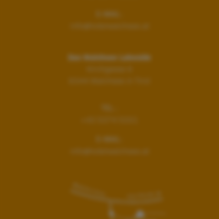
E-MAIL:
info@hotelwalchsee.at
Das Walchsee Lakeside
Kirchgasse 6
6344
Walchsee in Tirol
TEL.:
+43 5374 5331
E-MAIL:
info@hotelwalchsee.at