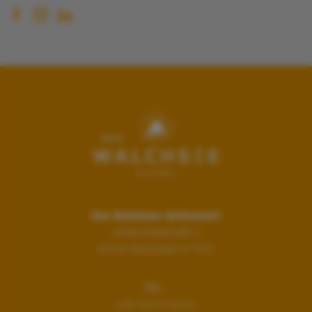
Das Walchsee Aktivresort
Johannesstraße 1
6344
Walchsee in Tirol
TEL.:
+43 5374 5331