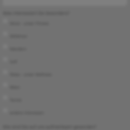
Was interessiert Sie besonders?
Move - unser Fitness
Skifahren
Wandern
Golf
Relax - unser Wellness
Biken
Tennis
andere Interessen
Wie sind Sie auf uns aufmerksam geworden?