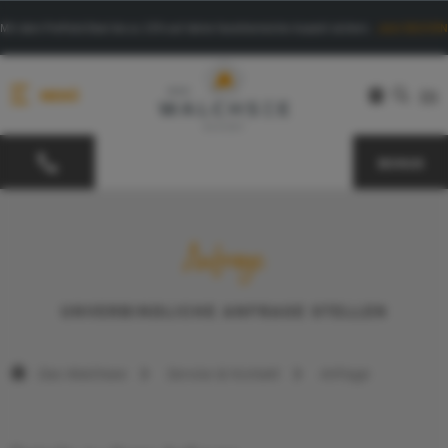
Mit dem PrePaid-Deal bis zu 15% auf deine facettenreiche Auszeit sichern.
Jetzt BUCHEN
MENÜ
EN
BONUS
Anfrage
UNVERBINDLICHE ANFRAGE STELLEN
Das Walchsee
Service & Kontakt
Anfrage