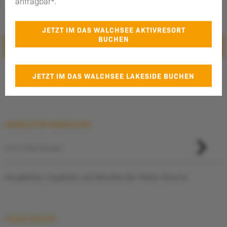
anfragbar*.
Sie willigen der Nutzung Ihrer persönlichen Daten, wie in der
Datenschutzbestimmung
beschrieben, ein.
JETZT IM DAS WALCHSEE AKTIVRESORT
BUCHEN
ABSENDEN
Additional Information
JETZT IM DAS WALCHSEE LAKESIDE BUCHEN
*nur für Direktbucher
NEWSLETTER ANMELDUNG
Neuigkeiten, Angebote und Aktuelles der Pletzer Resorts
FOLGE UNS AUF