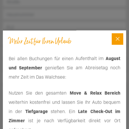
Mehr Zeit für Ihren Urlaub
Bei allen Buchungen für einen Aufenthalt im
August
und September
genießen Sie am Abreisetag noch
mehr Zeit im Das Walchsee:
Melden Sie sich für unseren Newsletter an und erhalten
Nutzen Sie den gesamten
Move & Relax Bereich
regelmäßig Informationen zu unseren Produkten und
weiterhin kostenfrei und lassen Sie Ihr Auto bequem
Veranstaltungen. Falls Sie Ihre Meinung ändern, können Sie
in der
Tiefgarage
stehen. Ein
Late Check-Out im
jederzeit kostenfrei Ihre Einwilligung widerrufen.
Zimmer
ist je nach Verfügbarkeit direkt vor Ort