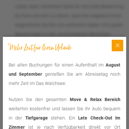
Lieber Gast, herzlichen Dank für Ihre tolle Bewertung.
Es freut uns sehr zu hören, dass Sie insgesamt eine
angenehme Zeit bei uns verbracht haben. Ihre guten
Bewertungen in den verschiedenen Bereichen
bestärken uns darin, weiterhin engagiert für das
Mehr Zeit für Ihren Urlaub
Wohlbefinden unserer Gäste zu sorgen. Wir hoffen,
Sie schon bald wieder bei uns am Walchsee
Bei allen Buchungen für einen Aufenthalt im
August
begrüßen zu dürfen.
und September
genießen Sie am Abreisetag noch
mehr Zeit im Das Walchsee:
Nutzen Sie den gesamten
Move & Relax Bereich
Unbekannt
,
3.0
29. Juli 2026
weiterhin kostenfrei und lassen Sie Ihr Auto bequem
/
5
in der
Tiefgarage
stehen. Ein
Late Check-Out im
Zimmer
ist je nach Verfügbarkeit direkt vor Ort