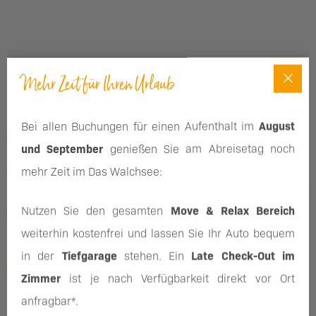
Benefits
Werte & Philosophie
Nachhaltigkeit & Arbeitskultur
Mehr Zeit für Ihren Urlaub
Bei allen Buchungen für einen Aufenthalt im
August
NEWSLETTER ANMELDUNG
und September
genießen Sie am Abreisetag noch
mehr Zeit im Das Walchsee:
Nutzen Sie den gesamten
Move & Relax Bereich
Neuigkeiten, Angebote und Aktuelles der Pletzer Resorts
weiterhin kostenfrei und lassen Sie Ihr Auto bequem
in der
Tiefgarage
stehen. Ein
Late Check-Out im
FOLGE UNS AUF
Zimmer
ist je nach Verfügbarkeit direkt vor Ort
anfragbar*.