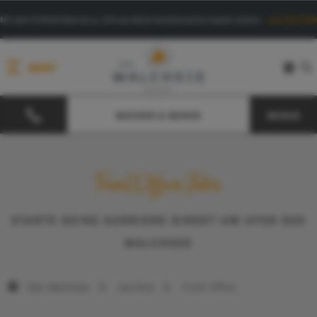
Mit dem PrePaid-Deal bis zu 15% auf deine facettenreiche Auszeit sichern.
Jetzt BUCHEN
MENÜ
BUCHEN & BONUS
BONUS
Front Office Jobs
STARTE DEINE KARRIERE DIREKT AM UFER DES
WALCHSEE
Das Walchsee
Karriere
Front Office