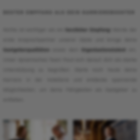
BESTER EMPFANG ALS DEIN KARRIEREBOOSTER
Nichts ist wichtiger als ein
herzlicher Empfang
! Werde der
erste Ansprechpartner unserer Gäste und bringe deine
Gastgeberqualitäten
sowie dein
Organisationstalent
ein.
Unser dynamisches Team freut sich darauf, dich als starke
Unterstützung zu begrüßen. Starte noch heute deine
Karriere in der Hotellerie und entdecke spannende
Möglichkeiten, um deine Fähigkeiten als Gastgeber zu
entfalten.