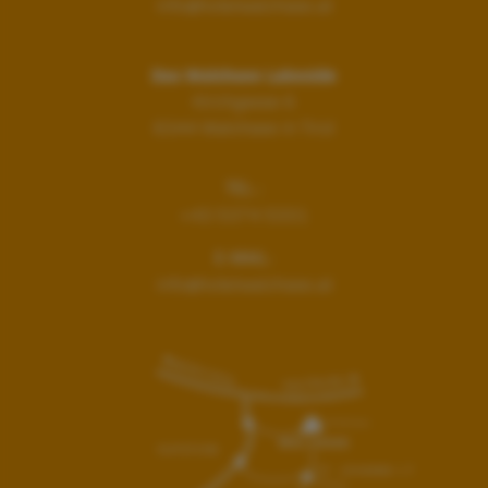
info@hotelwalchsee.at
Das Walchsee Lakeside
Kirchgasse 6
6344
Walchsee in Tirol
TEL.:
+43 5374 5331
E-MAIL:
info@hotelwalchsee.at