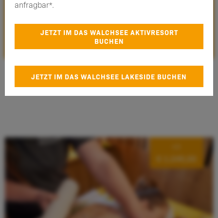
anfragbar*.
innere Balance.
JETZT IM DAS WALCHSEE AKTIVRESORT
DETAILS
BUCHEN
JETZT IM DAS WALCHSEE LAKESIDE BUCHEN
*nur für Direktbucher
AB
€ 1.245,00