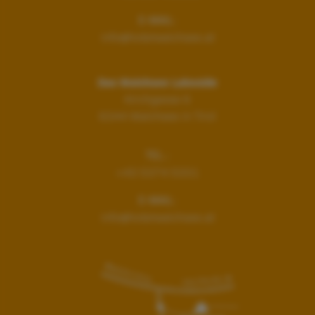
E-MAIL:
info@hotelwalchsee.at
Das Walchsee Lakeside
Kirchgasse 6
6344
Walchsee in Tirol
TEL.:
+43 5374 5331
E-MAIL:
info@hotelwalchsee.at