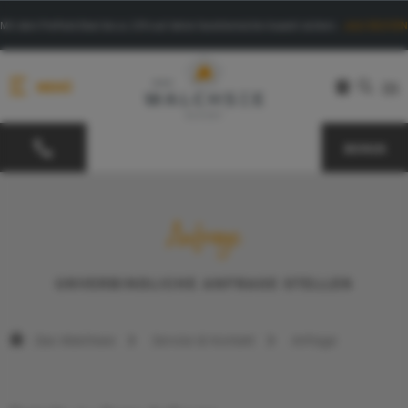
Mit dem PrePaid-Deal bis zu 15% auf deine facettenreiche Auszeit sichern.
Jetzt BUCHEN
MENÜ
EN
BONUS
Anfrage
UNVERBINDLICHE ANFRAGE STELLEN
Das Walchsee
Service & Kontakt
Anfrage