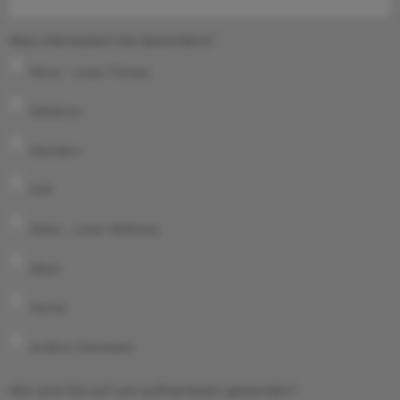
Was interessiert Sie besonders?
Move - unser Fitness
Skifahren
Wandern
Golf
Relax - unser Wellness
Biken
Tennis
andere Interessen
Wie sind Sie auf uns aufmerksam geworden?