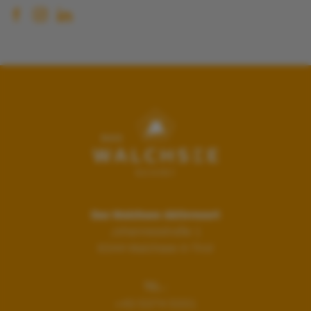
Das Walchsee Aktivresort
Johannesstraße 1
6344
Walchsee in Tirol
TEL.:
+43 5374 5331