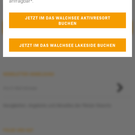
anfragbar*.
Sie willigen der Nutzung Ihrer persönlichen Daten, wie in der
Datenschutzbestimmung
beschrieben, ein.
JETZT IM DAS WALCHSEE AKTIVRESORT
BUCHEN
ABSENDEN
Additional Information
JETZT IM DAS WALCHSEE LAKESIDE BUCHEN
*nur für Direktbucher
NEWSLETTER ANMELDUNG
Neuigkeiten, Angebote und Aktuelles der Pletzer Resorts
FOLGE UNS AUF