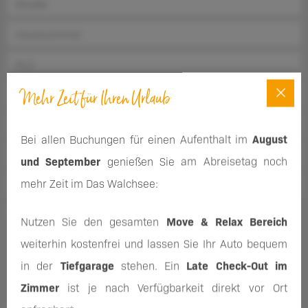
Mehr Zeit für Ihren Urlaub
Bei allen Buchungen für einen Aufenthalt im
August
und September
genießen Sie am Abreisetag noch
mehr Zeit im Das Walchsee:
Melden Sie sich für unseren Newsletter an und erhalten
Nutzen Sie den gesamten
Move & Relax Bereich
regelmäßig Informationen zu unseren Produkten und
weiterhin kostenfrei und lassen Sie Ihr Auto bequem
Veranstaltungen. Falls Sie Ihre Meinung ändern, können Sie
in der
Tiefgarage
stehen. Ein
Late Check-Out im
jederzeit kostenfrei Ihre Einwilligung widerrufen.
Zimmer
ist je nach Verfügbarkeit direkt vor Ort