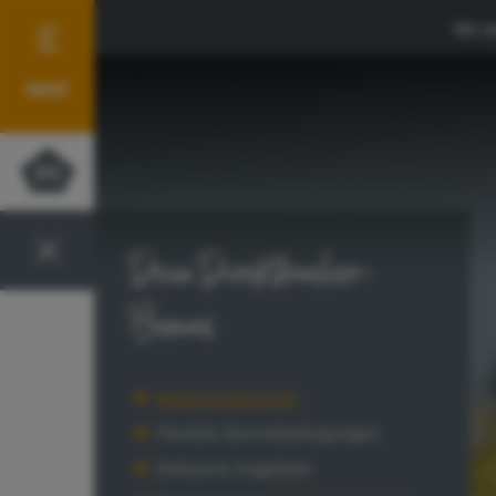
Mit d
MENÜ
Dein Direktbucher-
Bonus
Bestpreisgarantie
Flexible Stornobedingungen
Exklusive Angebote