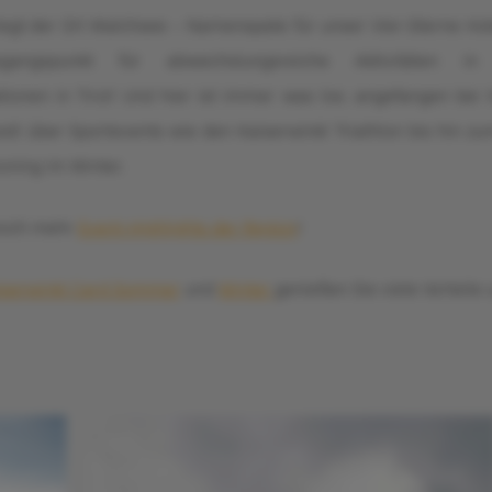
Winterurlaub
iegt der Ort Walchsee – Namenspate für unser Vier-Sterne Hot
sgangspunkt für abwechslungsreiche Aktivitäten 
tionen in Tirol! Und hier ist immer was los: angefangen bei t
tl über Sportevents wie den Kaiserwinkl Triathlon bis hin 
oning im Winter.
Events
noch mehr
Event-Highlights der Region
!
iserwinkl Card Sommer
und
Winter
genießen Sie viele Vorteil