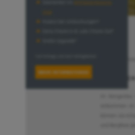
Diamanten im
MyPletzerResorts
Club
Kulanz bei Umbuchungen*
Early Check-In & Late Check-Out*
Gratis Upgrade*
*auf Anfrage und nach Verfügbarkeit
Das Walch
MEHR INFORMATIONEN
ZU FÜSSE
Im Morgentau 
willkommen im 
können: sie bri
und Bergfexe g