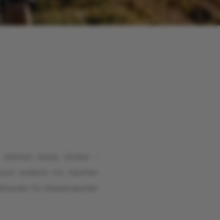
Gravelbiken
Herbsturlaub
n Zahmen Kaiser blicken –
wovon anderen nur träumen
bsfreuden für Wassersportler
Ausflugsziele in Tirol