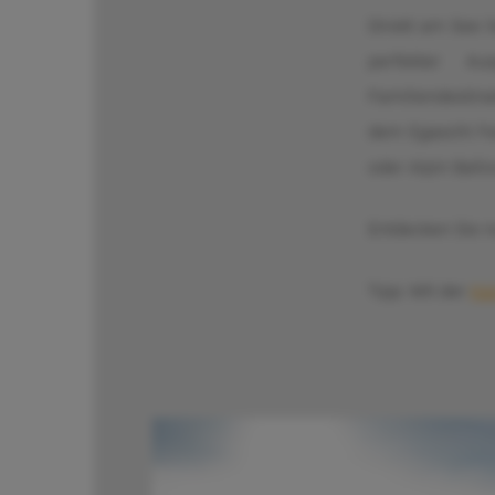
Direkt am See l
perfekter Au
Familiendestina
dem Egascht Fes
oder Alpin Ballo
Entdecken Sie 
Tipp: Mit der
Ka