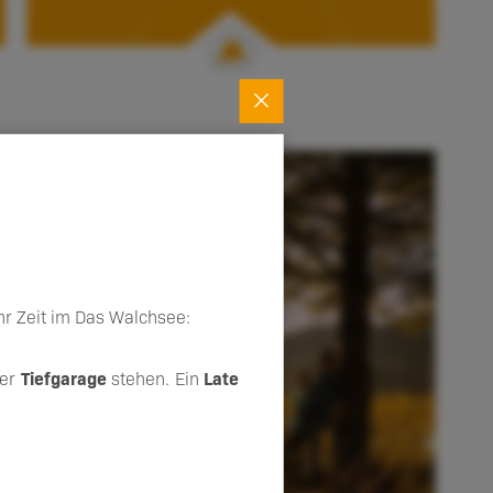
r Zeit im Das Walchsee:
der
Tiefgarage
stehen. Ein
Late