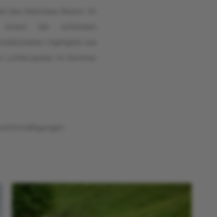
und Umgebung
el Das Walchsee Resort. Ihr
in einem der schönsten
raditionellen Highlights wie
zum Lichterzauber im Sommer
e und Ermäßigungen.