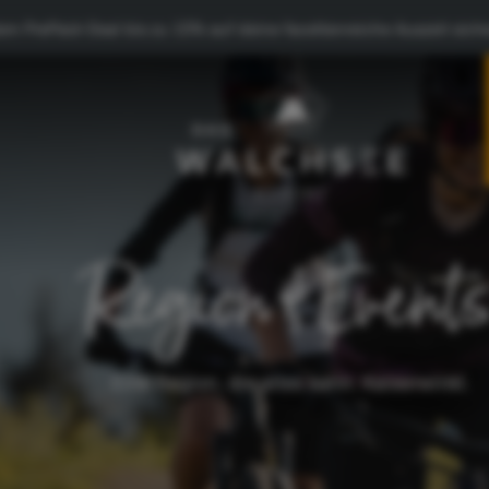
em PrePaid-Deal bis zu 15% auf deine facettenreiche Auszeit siche
Eine Region, die alles k
Region & Event
Sommerurlaub
Eine Region, die alles kann: Kaiserwinkl.