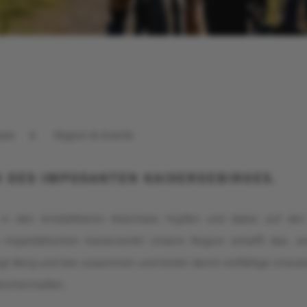
Bike-Hotel
see
Region & Events
N DES IMPOSANTEN KAISERGEBIRGES.
Rennradurlaub
in den kristallklaren Walchsee hüpfen und dabei auf de
majestätischen Kaiserwinkl! Unsere Region schafft das, 
ngt Berg und See zusammen und bietet damit vielfältige Urlau
leichermaßen.