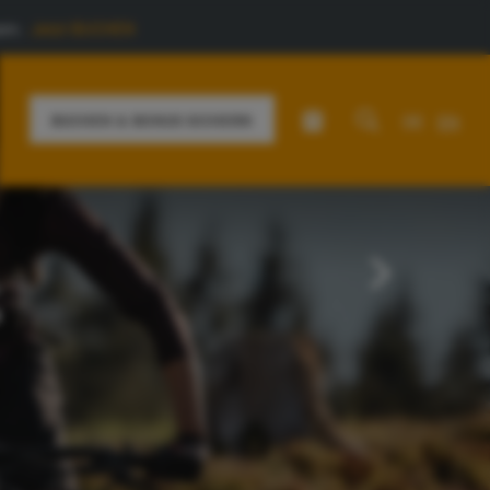
rn.
Jetzt BUCHEN
ann: Kaiserwinkl.
DE
EN
BUCHEN & BONUS SICHERN
s
Aktivurlaub